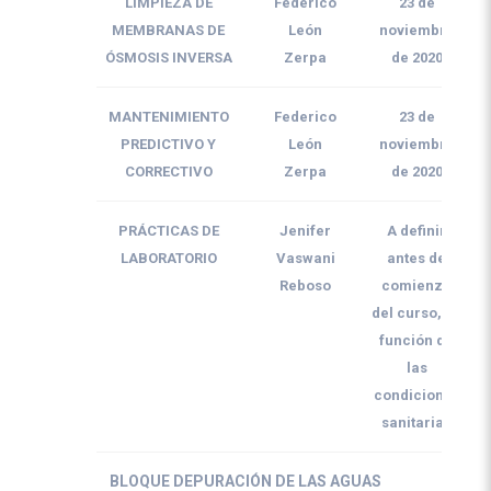
LIMPIEZA DE
Federico
23 de
MEMBRANAS DE
León
noviembre
ÓSMOSIS INVERSA
Zerpa
de 2020
MANTENIMIENTO
Federico
23 de
PREDICTIVO Y
León
noviembre
CORRECTIVO
Zerpa
de 2020
PRÁCTICAS DE
Jenifer
A definir
LABORATORIO
Vaswani
antes de
Reboso
comienzo
del curso, en
función de
las
condiciones
sanitarias
BLOQUE DEPURACIÓN DE LAS AGUAS