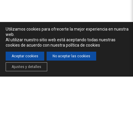
Utilizamos cookies para ofrecerte la mejor experiencia en nuestra
web.
Al utilizar nuestro sitio web está aceptando todas nuestras
cookies de acuerdo con nuestra política de cookies
Aceptar cookies
No aceptar las cookies
Ajustes y detalles
INICIO
LA CÁTEDRA
FORMACIÓN
NOTICIAS
© 2026 Cátedra del Agua