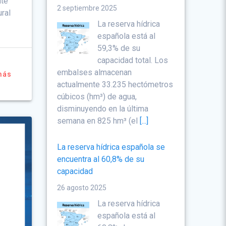
ate
2 septiembre 2025
ural
La reserva hídrica
española está al
59,3% de su
capacidad total. Los
embalses almacenan
más
actualmente 33.235 hectómetros
cúbicos (hm³) de agua,
disminuyendo en la última
semana en 825 hm³ (el
[...]
La reserva hídrica española se
encuentra al 60,8% de su
capacidad
26 agosto 2025
La reserva hídrica
española está al