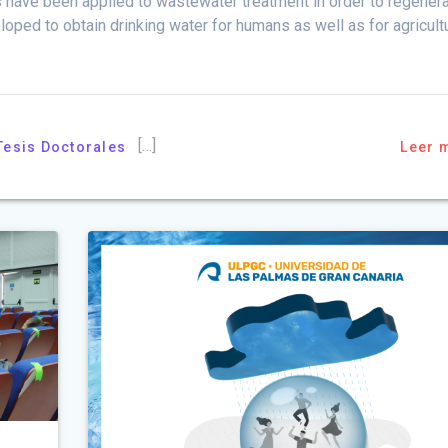
 have been applied to wastewater treatment in order to regener
oped to obtain drinking water for humans as well as for agricult
[…]
Tesis Doctorales
Leer 