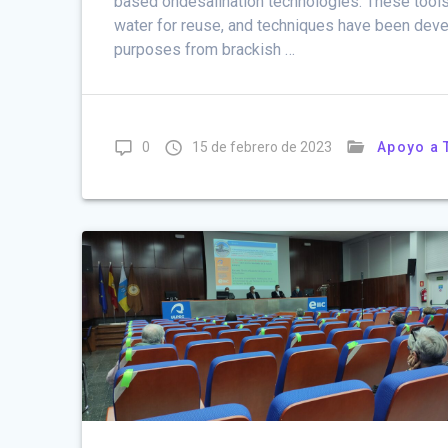
based ondesalination technologies. These tools
water for reuse, and techniques have been devel
purposes from brackish …
0
15 de febrero de 2023
Apoyo a 