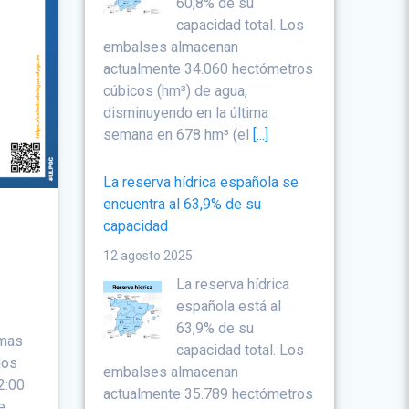
60,8% de su
capacidad total. Los
embalses almacenan
actualmente 34.060 hectómetros
cúbicos (hm³) de agua,
disminuyendo en la última
semana en 678 hm³ (el
[...]
La reserva hídrica española se
encuentra al 63,9% de su
capacidad
12 agosto 2025
La reserva hídrica
española está al
63,9% de su
lmas
capacidad total. Los
los
embalses almacenan
2:00
actualmente 35.789 hectómetros
e