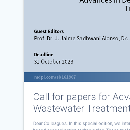
Call for papers for Ad
Wastewater Treatmen
Dear Colleagues, In this special edition, we int