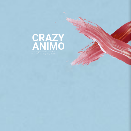
CRAZY
ANIMO
Ni son peuple mourant en face du balcon.
Du bouffon favori la grotesque ballade.