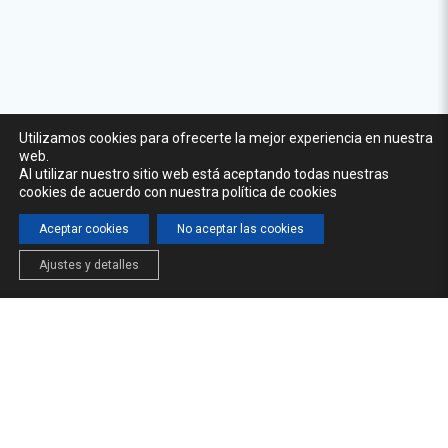
Utilizamos cookies para ofrecerte la mejor experiencia en nuestra
web.
Al utilizar nuestro sitio web está aceptando todas nuestras
cookies de acuerdo con nuestra política de cookies
Aceptar cookies
No aceptar las cookies
Ajustes y detalles
INICIO
LA CÁTEDRA
FORMACIÓN
NOTICIAS
© 2026 Cátedra del Agua