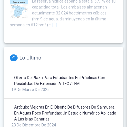
La reserva hídrica española está al 57,1% de su
capacidad total. Los embalses almacenan
actualmente 32.024 hectómetros cúbicos
(hm³) de agua, disminuyendo en la última
semana en 612 hm³ (el
[...]
Lo Último
Oferta De Plaza Para Estudiantes En Prácticas Con
Posibilidad De Extensión A TFG /TFM
19 De Marzo De 2025
Artículo: Mejoras En El Diseño De Difusores De Salmuera
En Aguas Poco Profundas: Un Estudio Numérico Aplicado
A Las Islas Canarias.
23 De Diciembre De 2024