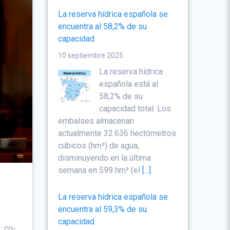
La reserva hídrica española se
encuentra al 58,2% de su
capacidad
10 septiembre 2025
La reserva hídrica
española está al
58,2% de su
capacidad total. Los
embalses almacenan
actualmente 32.636 hectómetros
cúbicos (hm³) de agua,
disminuyendo en la última
semana en 599 hm³ (el
[...]
La reserva hídrica española se
encuentra al 59,3% de su
capacidad
; co-