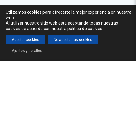
Utilizamos cookies para ofrecerte la mejor experiencia en nuestra
web.
Al utilizar nuestro sitio web está aceptando todas nuestras
cookies de acuerdo con nuestra política de cookies
Aceptar cookies
No aceptar las cookies
Ajustes y detalles
INICIO
LA CÁTEDRA
FORMACIÓN
NOTICIAS
© 2026 Cátedra del Agua