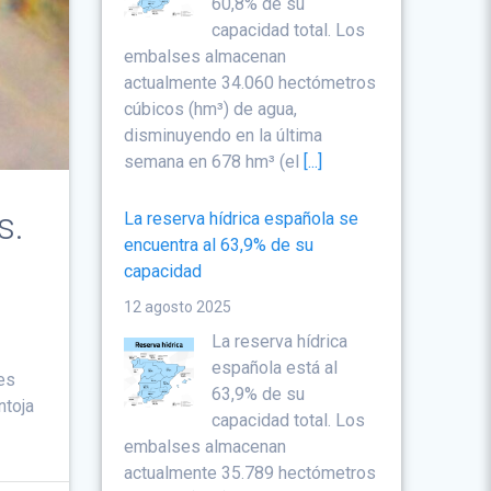
60,8% de su
capacidad total. Los
embalses almacenan
actualmente 34.060 hectómetros
cúbicos (hm³) de agua,
disminuyendo en la última
semana en 678 hm³ (el
[...]
s.
La reserva hídrica española se
encuentra al 63,9% de su
capacidad
12 agosto 2025
La reserva hídrica
española está al
es
63,9% de su
ntoja
capacidad total. Los
embalses almacenan
actualmente 35.789 hectómetros