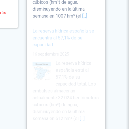
cúbicos (hm³) de agua,
disminuyendo en la última
más
semana en 1007 hm³ (el
[...]
La reserva hídrica española se
encuentra al 57,1% de su
capacidad
16 septiembre 2025
La reserva hídrica
española está al
57,1% de su
capacidad total. Los
embalses almacenan
actualmente 32.024 hectómetros
cúbicos (hm³) de agua,
disminuyendo en la última
semana en 612 hm³ (el
[...]