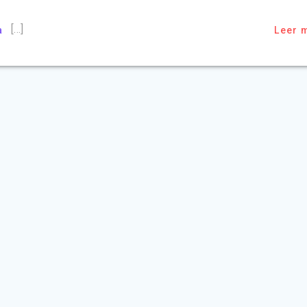
[…]
a
Leer 