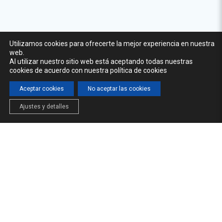
Utilizamos cookies para ofrecerte la mejor experiencia en nuestra
web.
Al utilizar nuestro sitio web está aceptando todas nuestras
cookies de acuerdo con nuestra política de cookies
Aceptar cookies
No aceptar las cookies
Ajustes y detalles
INICIO
LA CÁTEDRA
FORMACIÓN
NOTICIAS
© 2026 Cátedra del Agua