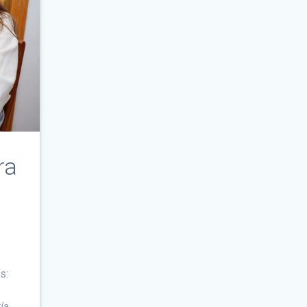
ra
a
s:
ía