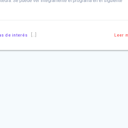
átedra. Se puede ver íntegramente el programa en el siguiente
[…]
as de interés
Leer 