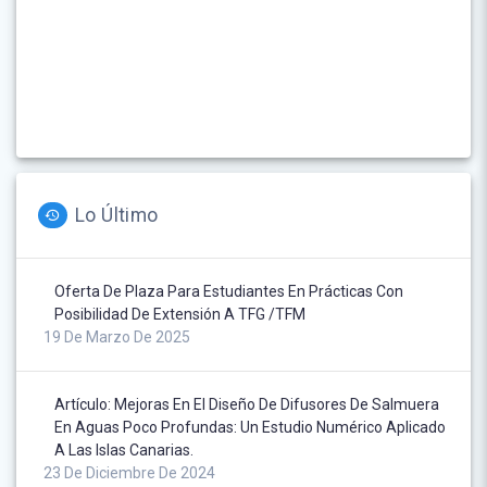
capacidad total. Los embalses almacenan
actualmente 32.024 hectómetros cúbicos
(hm³) de agua, disminuyendo en la última
semana en 612 hm³ (el
[...]
Lo Último
Oferta De Plaza Para Estudiantes En Prácticas Con
Posibilidad De Extensión A TFG /TFM
19 De Marzo De 2025
Artículo: Mejoras En El Diseño De Difusores De Salmuera
En Aguas Poco Profundas: Un Estudio Numérico Aplicado
A Las Islas Canarias.
23 De Diciembre De 2024