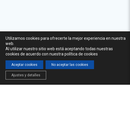
Utilizamos cookies para ofrecerte la mejor experiencia en nuestra
web.
Al utilizar nuestro sitio web está aceptando todas nuestras
cookies de acuerdo con nuestra política de cookies
Aceptar cookies
No aceptar las cookies
Ajustes y detalles
INICIO
LA CÁTEDRA
FORMACIÓN
NOTICIAS
© 2026 Cátedra del Agua