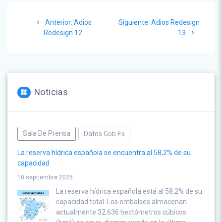
Navegación
Post
Siguiente
Anterior:
Adios
Siguiente:
Adios Redesign
de
anterior:
post:
Redesign 12
13
entradas
Noticias
Sala De Prensa
Datos.gob.es
La reserva hídrica española se encuentra al 58,2% de su
capacidad
10 septiembre 2025
La reserva hídrica española está al 58,2% de su
capacidad total. Los embalses almacenan
actualmente 32.636 hectómetros cúbicos