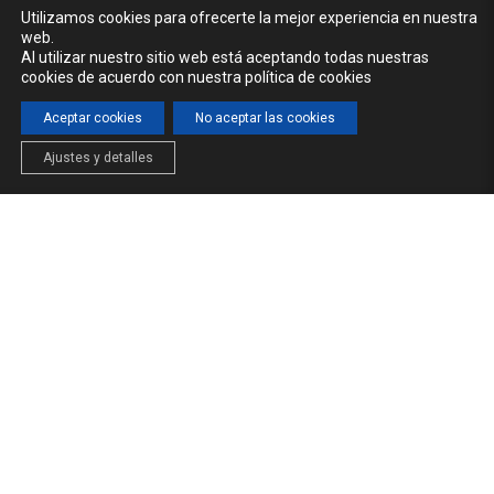
Utilizamos cookies para ofrecerte la mejor experiencia en nuestra
web.
Al utilizar nuestro sitio web está aceptando todas nuestras
cookies de acuerdo con nuestra política de cookies
Aceptar cookies
No aceptar las cookies
Ajustes y detalles
INICIO
LA CÁTEDRA
FORMACIÓN
NOTICIAS
© 2026 Cátedra del Agua