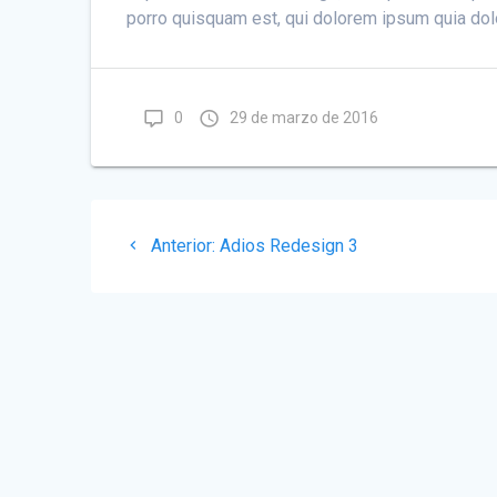
porro
quisquam est, qui dolorem ipsum quia dolo
0
29 de marzo de 2016
Navegación
Post
Anterior:
Adios Redesign 3
de
anterior:
entradas