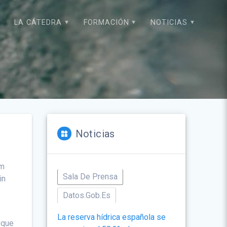
LA CÁTEDRA
FORMACIÓN
NOTICIAS
Noticias
im
Sala De Prensa
in
Datos.gob.es
La reserva hídrica española se
que