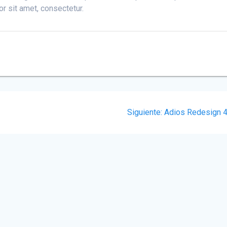
r sit amet, consectetur.
Siguiente
Siguiente:
Adios Redesign 
post: