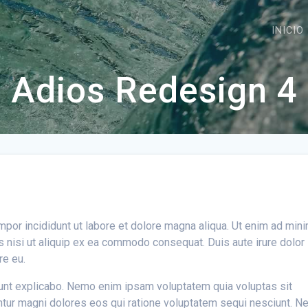
INICIO
Adios Redesign 4
mpor incididunt ut labore et dolore magna aliqua. Ut enim ad min
s
nisi ut aliquip ex ea commodo consequat. Duis aute irure dolor 
re eu.
a sunt explicabo. Nemo enim ipsam voluptatem quia voluptas sit
untur magni dolores eos qui ratione voluptatem sequi nesciunt.
Ne