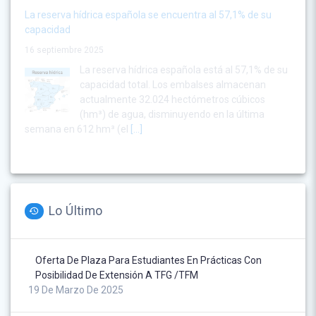
La reserva hídrica española se encuentra al 57,1% de su
capacidad
16 septiembre 2025
La reserva hídrica española está al 57,1% de su
capacidad total. Los embalses almacenan
actualmente 32.024 hectómetros cúbicos
(hm³) de agua, disminuyendo en la última
semana en 612 hm³ (el
[...]
Lo Último
Oferta De Plaza Para Estudiantes En Prácticas Con
Posibilidad De Extensión A TFG /TFM
19 De Marzo De 2025