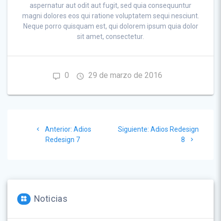
aspernatur aut odit aut fugit, sed quia consequuntur
magni dolores eos qui ratione voluptatem sequi nesciunt.
Neque porro
quisquam est, qui dolorem ipsum quia dolor
sit amet, consectetur.
0
29 de marzo de 2016
Navegación
Post
Siguiente
Anterior:
Adios
Siguiente:
Adios Redesign
de
anterior:
post:
Redesign 7
8
entradas
Noticias