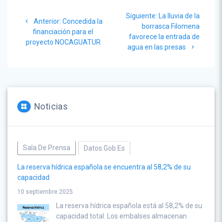
Navegación
Siguiente
Siguiente:
La lluvia de la
de
Post
Anterior:
Concedida la
post:
borrasca Filomena
anterior:
financiación para el
favorece la entrada de
entradas
proyecto NOCAGUATUR
agua en las presas
Noticias
Sala De Prensa
Datos.gob.es
La reserva hídrica española se encuentra al 58,2% de su
capacidad
10 septiembre 2025
La reserva hídrica española está al 58,2% de su
capacidad total. Los embalses almacenan