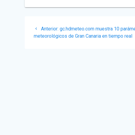
Navegación
Post
Anterior:
gc.hdmeteo.com muestra 10 parám
de
anterior:
meteorológicos de Gran Canaria en tiempo real
entradas