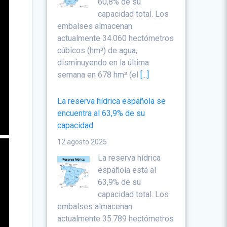
60,8% de su
capacidad total. Los
embalses almacenan
actualmente 34.060 hectómetros
cúbicos (hm³) de agua,
disminuyendo en la última
semana en 678 hm³ (el
[...]
La reserva hídrica española se
encuentra al 63,9% de su
capacidad
12 agosto 2025
La reserva hídrica
española está al
63,9% de su
capacidad total. Los
embalses almacenan
actualmente 35.789 hectómetros