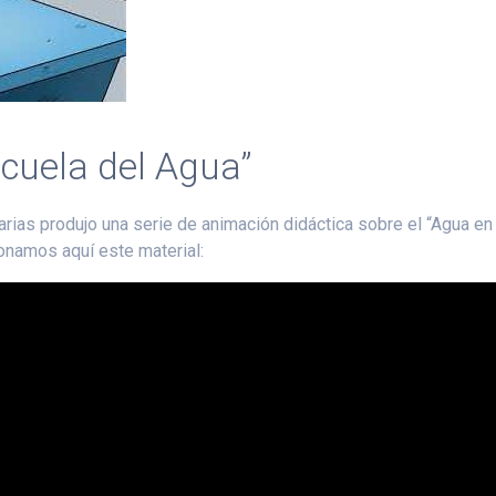
cuela del Agua”
rias produjo una serie de animación didáctica sobre el “Agua en
onamos aquí este material: