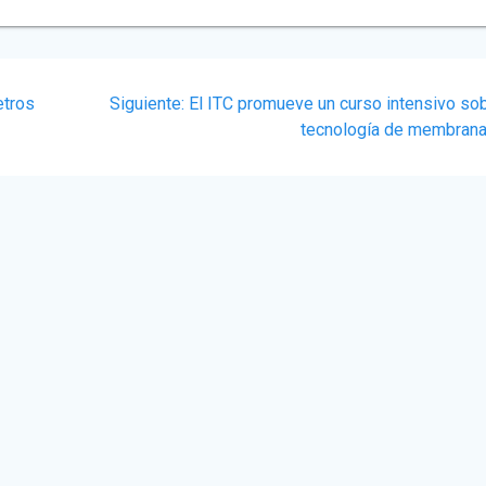
Siguiente
etros
Siguiente:
El ITC promueve un curso intensivo sob
post:
tecnología de membran