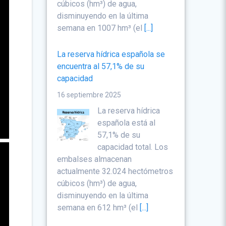
cúbicos (hm³) de agua,
disminuyendo en la última
semana en 1007 hm³ (el
[...]
La reserva hídrica española se
encuentra al 57,1% de su
capacidad
16 septiembre 2025
La reserva hídrica
española está al
57,1% de su
capacidad total. Los
embalses almacenan
actualmente 32.024 hectómetros
cúbicos (hm³) de agua,
disminuyendo en la última
semana en 612 hm³ (el
[...]