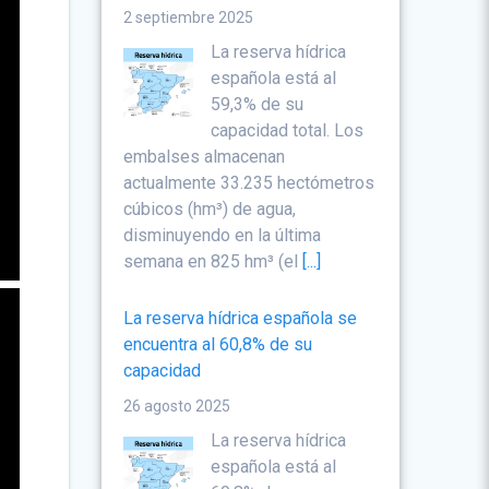
2 septiembre 2025
La reserva hídrica
española está al
59,3% de su
capacidad total. Los
embalses almacenan
actualmente 33.235 hectómetros
cúbicos (hm³) de agua,
disminuyendo en la última
semana en 825 hm³ (el
[...]
La reserva hídrica española se
encuentra al 60,8% de su
capacidad
26 agosto 2025
La reserva hídrica
española está al