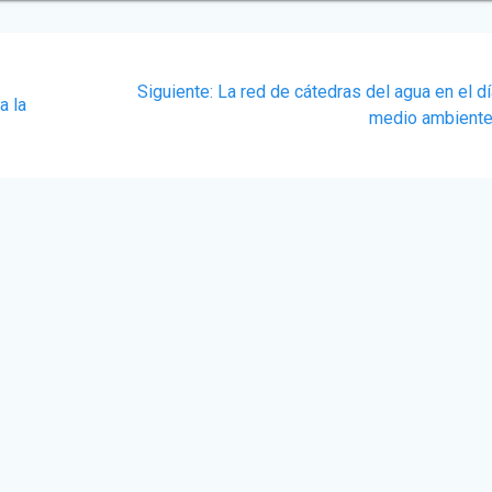
Siguiente
Siguiente:
La red de cátedras del agua en el dí
a la
post:
medio ambient