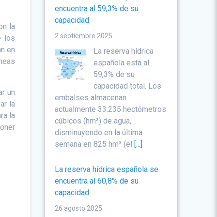
encuentra al 59,3% de su
capacidad
on la
2 septiembre 2025
e los
an en
La reserva hídrica
neas
española está al
59,3% de su
capacidad total. Los
ar un
embalses almacenan
ar la
actualmente 33.235 hectómetros
ra la
cúbicos (hm³) de agua,
poner
disminuyendo en la última
semana en 825 hm³ (el
[...]
La reserva hídrica española se
encuentra al 60,8% de su
capacidad
26 agosto 2025