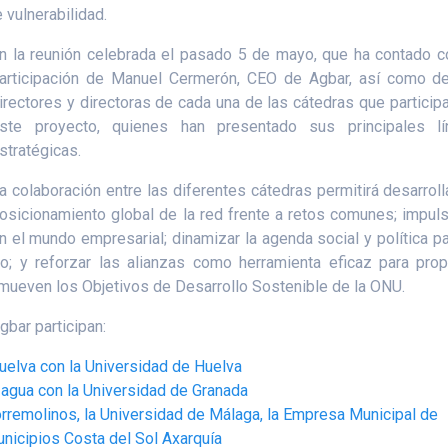
 vulnerabilidad.
n la reunión celebrada el pasado 5 de mayo, que ha contado c
articipación de Manuel Cermerón, CEO de Agbar, así como d
irectores y directoras de cada una de las cátedras que particip
ste proyecto, quienes han presentado sus principales lí
stratégicas.
a colaboración entre las diferentes cátedras permitirá desarroll
osicionamiento global de la red frente a retos comunes; impuls
el mundo empresarial; dinamizar la agenda social y política pa
nto; y reforzar las alianzas como herramienta eficaz para pro
romueven los Objetivos de Desarrollo Sostenible de la ONU.
bar participan:
uelva con la Universidad de Huelva
l agua con la Universidad de Granada
orremolinos, la Universidad de Málaga, la Empresa Municipal de
nicipios Costa del Sol Axarquía