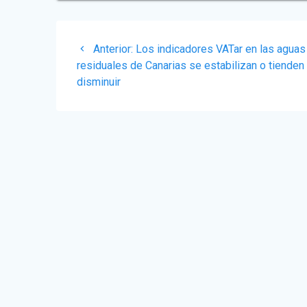
Navegación
Post
Anterior:
Los indicadores VATar en las aguas
de
anterior:
residuales de Canarias se estabilizan o tienden 
disminuir
entradas