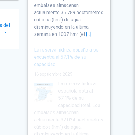
embalses almacenan
actualmente 35.789 hectómetros
cúbicos (hm³) de agua,
a del
disminuyendo en la última
e
semana en 1007 hm³ (el
[...]
La reserva hídrica española se
encuentra al 57,1% de su
capacidad
16 septiembre 2025
La reserva hídrica
española está al
57,1% de su
capacidad total. Los
embalses almacenan
actualmente 32.024 hectómetros
cúbicos (hm³) de agua,
disminuyendo en la última