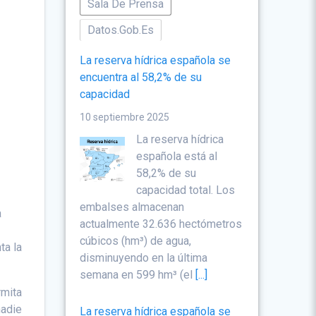
Sala De Prensa
Datos.gob.es
La reserva hídrica española se
encuentra al 58,2% de su
capacidad
10 septiembre 2025
La reserva hídrica
d
española está al
58,2% de su
capacidad total. Los
embalses almacenan
a
actualmente 32.636 hectómetros
cúbicos (hm³) de agua,
ta la
disminuyendo en la última
semana en 599 hm³ (el
[...]
rmita
nadie
La reserva hídrica española se